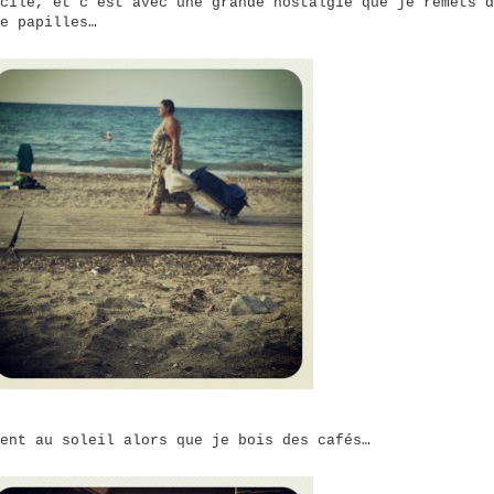
cile, et c’est avec une grande nostalgie que je remets d
e papilles…
ent au soleil alors que je bois des cafés…