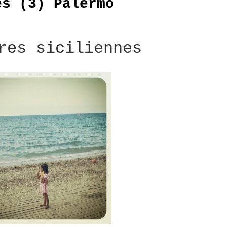
es (3) Palermo
res siciliennes