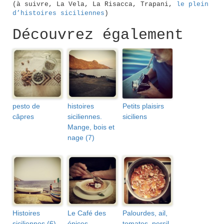
(à suivre, La Vela, La Risacca, Trapani,
le plein
d’histoires siciliennes
)
Découvrez également
pesto de
histoires
Petits plaisirs
câpres
siciliennes.
siciliens
Mange, bois et
nage (7)
Histoires
Le Café des
Palourdes, ail,
siciliennes (6).
épices,
tomates, persil