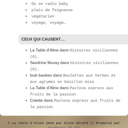
On ze radio baby
plats de feignasse
végétarien
voyage, voyage…
CEUX QUI CAUSENT…
La Table d'Aline
dans
Histoires siciliennes
(6).
Sandrine Mussy
dans
Histoires siciliennes
(6).
louk baokeo
dans
Boulettes aux herbes et
aux agrumes en bouillon miso
La Table d'Aline
dans
Pavlova express aux
fruits de la passion
Colette
dans
Pavlova express aux fruits de
la passion
© La Table d'Aline 2026 par Aline Gérard || Propulsé par
Wordpress
||
56k