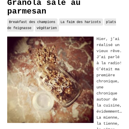
Granola salé au
parmesan
Breakfast des champions
La faim des haricots
plats
de feignasse
végétarien
Hier, j’ai
réalisé un
vieux rêve.
J’ai parlé
à la radio!
C’était ma
première
chronique,
une
chronique
autour de
la cuisine,
évidemment…
La mienne,
la tienne,