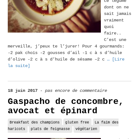
ce légume
dont on ne
sait jamais
vraiment
quoi
faire..
C’est une
merveille, j’peux te l’jurer! Pour 4 gourmands:
-2 pak choïs -2 gousses d’ail -1 c à s d’huile
d’olive -2 c à s d’huile de sésame –2 c
… [Lire
la suite]
18 juin 2017
-
pas encore de commentaire
Gaspacho de concombre,
avocat et épinard
Breakfast des champions
gluten free
La faim des
haricots
plats de feignasse
végétarien