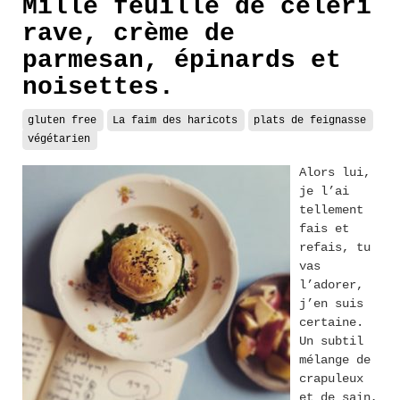
Mille feuille de céleri
rave, crème de
parmesan, épinards et
noisettes.
gluten free
La faim des haricots
plats de feignasse
végétarien
Alors lui,
je l’ai
tellement
fais et
refais, tu
vas
l’adorer,
j’en suis
certaine.
Un subtil
mélange de
crapuleux
et de sain,