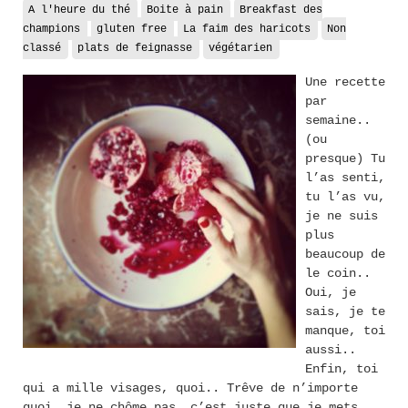
A l'heure du thé
Boite à pain
Breakfast des
champions
gluten free
La faim des haricots
Non
classé
plats de feignasse
végétarien
Une recette
par
semaine..
(ou
presque) Tu
l’as senti,
tu l’as vu,
je ne suis
plus
beaucoup de
le coin..
Oui, je
sais, je te
manque, toi
aussi..
Enfin, toi
qui a mille visages, quoi.. Trêve de n’importe
quoi, je ne chôme pas, c’est juste que je mets