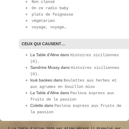
Non classé
On ze radio baby
plats de feignasse
végétarien
voyage, voyage…
CEUX QUI CAUSENT…
La Table d'Aline
dans
Histoires siciliennes
(6).
Sandrine Mussy
dans
Histoires siciliennes
(6).
louk baokeo
dans
Boulettes aux herbes et
aux agrumes en bouillon miso
La Table d'Aline
dans
Pavlova express aux
fruits de la passion
Colette
dans
Pavlova express aux fruits de
la passion
© La Table d'Aline 2026 par Aline Gérard || Propulsé par