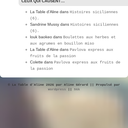
CEUX QUI CAUSENT…
La Table d'Aline
dans
Histoires siciliennes
(6).
Sandrine Mussy
dans
Histoires siciliennes
(6).
louk baokeo
dans
Boulettes aux herbes et
aux agrumes en bouillon miso
La Table d'Aline
dans
Pavlova express aux
fruits de la passion
Colette
dans
Pavlova express aux fruits de
la passion
© La Table d'Aline 2026 par Aline Gérard || Propulsé par
Wordpress
||
56k