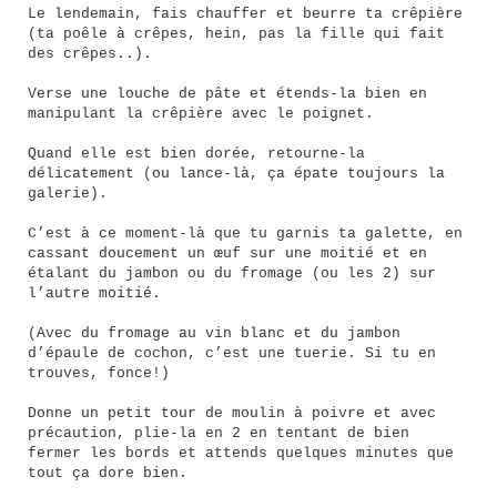
Le lendemain, fais chauffer et beurre ta crêpière
(ta poêle à crêpes, hein, pas la fille qui fait
des crêpes..).
Verse une louche de pâte et étends-la bien en
manipulant la crêpière avec le poignet.
Quand elle est bien dorée, retourne-la
délicatement (ou lance-là, ça épate toujours la
galerie).
C’est à ce moment-là que tu garnis ta galette, en
cassant doucement un œuf sur une moitié et en
étalant du jambon ou du fromage (ou les 2) sur
l’autre moitié.
(Avec du fromage au vin blanc et du jambon
d’épaule de cochon, c’est une tuerie. Si tu en
trouves, fonce!)
Donne un petit tour de moulin à poivre et avec
précaution, plie-la en 2 en tentant de bien
fermer les bords et attends quelques minutes que
tout ça dore bien.