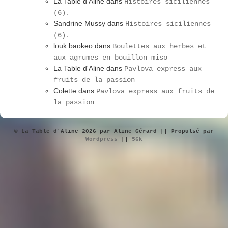
La Table d'Aline
dans
Histoires siciliennes
(6).
Sandrine Mussy
dans
Histoires siciliennes
(6).
louk baokeo
dans
Boulettes aux herbes et
aux agrumes en bouillon miso
La Table d'Aline
dans
Pavlova express aux
fruits de la passion
Colette
dans
Pavlova express aux fruits de
la passion
© La Table d'Aline 2026 par Aline Gérard || Propulsé par
Wordpress
||
56k