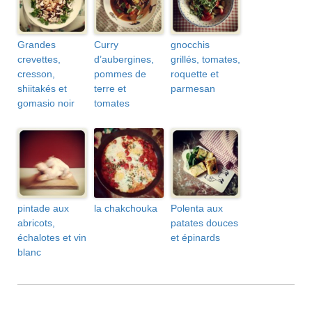
Grandes
Curry
gnocchis
crevettes,
d’aubergines,
grillés, tomates,
cresson,
pommes de
roquette et
shiitakés et
terre et
parmesan
gomasio noir
tomates
pintade aux
la chakchouka
Polenta aux
abricots,
patates douces
échalotes et vin
et épinards
blanc