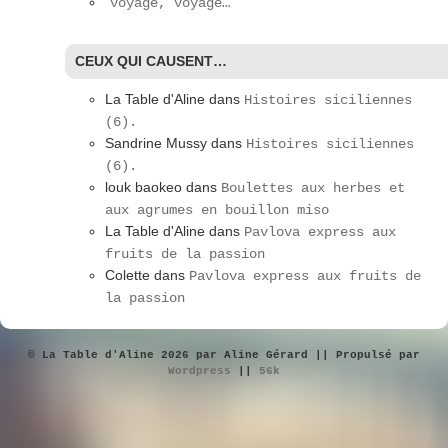
voyage, voyage…
CEUX QUI CAUSENT…
La Table d'Aline
dans
Histoires siciliennes
(6).
Sandrine Mussy
dans
Histoires siciliennes
(6).
louk baokeo
dans
Boulettes aux herbes et
aux agrumes en bouillon miso
La Table d'Aline
dans
Pavlova express aux
fruits de la passion
Colette
dans
Pavlova express aux fruits de
la passion
© La Table d'Aline 2026 par Aline Gérard || Propulsé par
Wordpress
||
56k