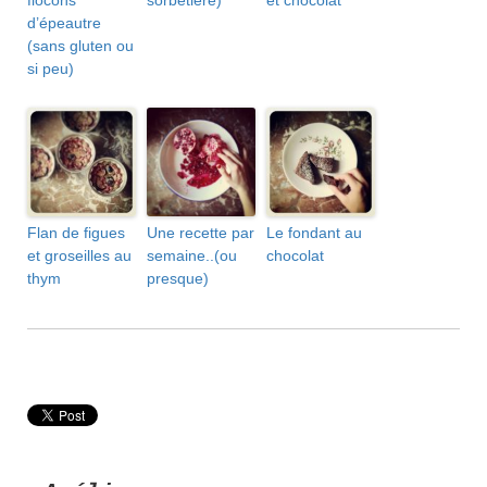
flocons
sorbetière)
et chocolat
d’épeautre
(sans gluten ou
si peu)
Flan de figues
Une recette par
Le fondant au
et groseilles au
semaine..(ou
chocolat
thym
presque)