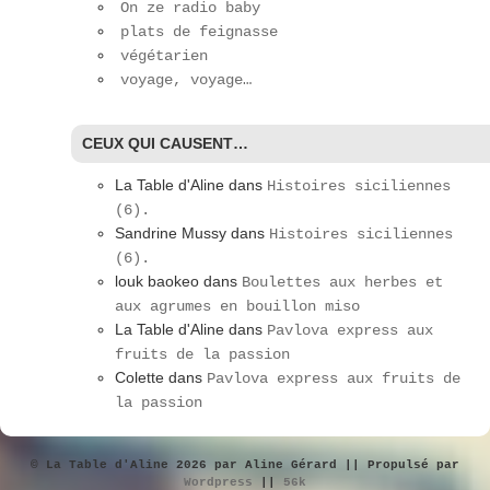
On ze radio baby
plats de feignasse
végétarien
voyage, voyage…
CEUX QUI CAUSENT…
La Table d'Aline
dans
Histoires siciliennes
(6).
Sandrine Mussy
dans
Histoires siciliennes
(6).
louk baokeo
dans
Boulettes aux herbes et
aux agrumes en bouillon miso
La Table d'Aline
dans
Pavlova express aux
fruits de la passion
Colette
dans
Pavlova express aux fruits de
la passion
© La Table d'Aline 2026 par Aline Gérard || Propulsé par
Wordpress
||
56k