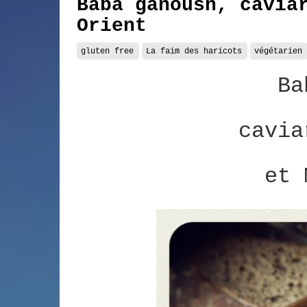
Baba ganoush, cavia
Orient
gluten free
La faim des haricots
végétarien
Ba
cavia
et 