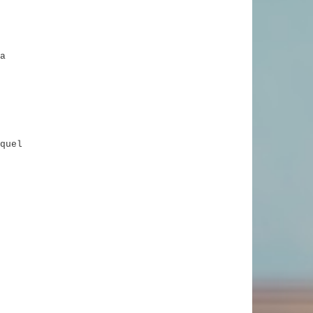
a
quel