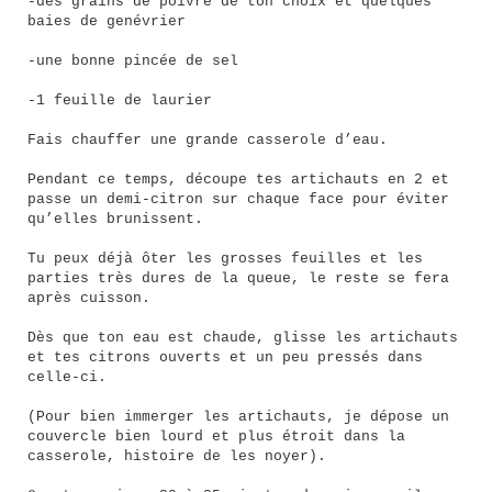
-des grains de poivre de ton choix et quelques
baies de genévrier
-une bonne pincée de sel
-1 feuille de laurier
Fais chauffer une grande casserole d’eau.
Pendant ce temps, découpe tes artichauts en 2 et
passe un demi-citron sur chaque face pour éviter
qu’elles brunissent.
Tu peux déjà ôter les grosses feuilles et les
parties très dures de la queue, le reste se fera
après cuisson.
Dès que ton eau est chaude, glisse les artichauts
et tes citrons ouverts et un peu pressés dans
celle-ci.
(Pour bien immerger les artichauts, je dépose un
couvercle bien lourd et plus étroit dans la
casserole, histoire de les noyer).