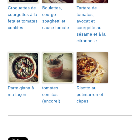
Croquettes de
Boulettes,
Tartare de
courgettes à la
courge
tomates,
feta et tomates
spaghetti et
avocat et
confites
sauce tomate
courgette au
sésame et à la
citronnelle
Parmigiana à
tomates
Risotto au
ma façon
confites
potimarron et
(encore!)
cèpes