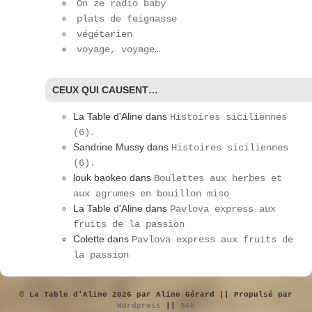
On ze radio baby
plats de feignasse
végétarien
voyage, voyage…
CEUX QUI CAUSENT…
La Table d'Aline
dans
Histoires siciliennes
(6).
Sandrine Mussy
dans
Histoires siciliennes
(6).
louk baokeo
dans
Boulettes aux herbes et
aux agrumes en bouillon miso
La Table d'Aline
dans
Pavlova express aux
fruits de la passion
Colette
dans
Pavlova express aux fruits de
la passion
© La Table d'Aline 2026 par Aline Gérard || Propulsé par
Wordpress
||
56k