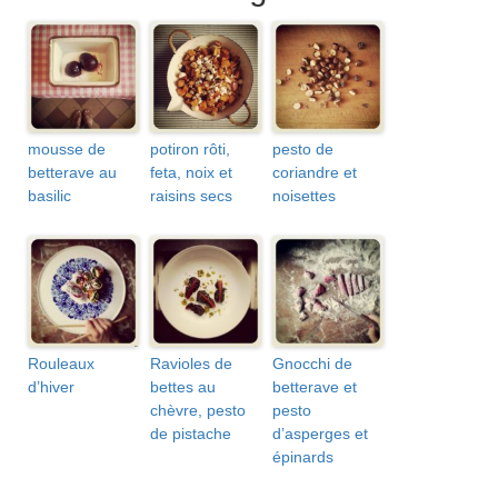
mousse de
potiron rôti,
pesto de
betterave au
feta, noix et
coriandre et
basilic
raisins secs
noisettes
Rouleaux
Ravioles de
Gnocchi de
d’hiver
bettes au
betterave et
chèvre, pesto
pesto
de pistache
d’asperges et
épinards