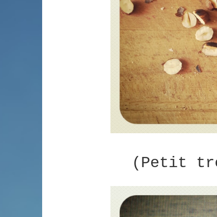
(P
etit tr