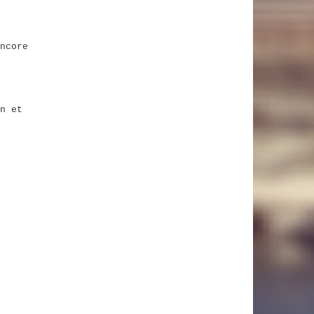
ncore
n et