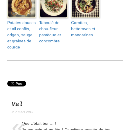
Patates douces
Taboulé de
Carottes,
et ail confits,
chou-fleur,
betteraves et
origan, sauge
pastèque et
mandarines
et graines de
concombre
courge
Val
le 7 mars 2015
Que c’était bon… !
Je me suis ré-ga-lée ! Deuxième recette de ton