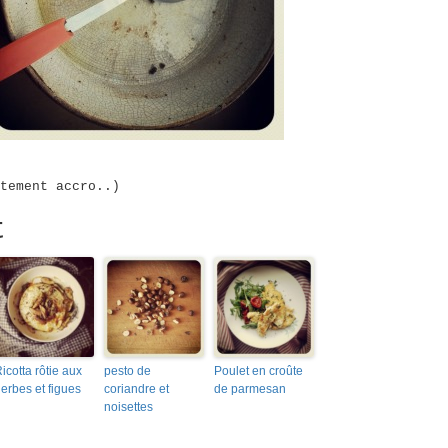
tement accro..)
t
icotta rôtie aux
pesto de
Poulet en croûte
erbes et figues
coriandre et
de parmesan
noisettes