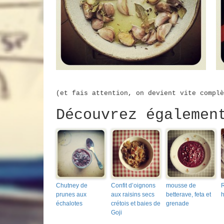
(et fais attention, on devient vite complè
Découvrez égalemen
Chutney de
Confit d’oignons
mousse de
R
prunes aux
aux raisins secs
betterave, feta et
h
échalotes
crétois et baies de
grenade
Goji