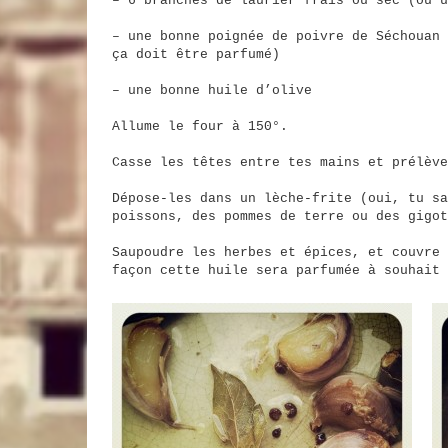
– 6 branches de laurier frais ou sec (ou u
– une bonne poignée de poivre de Séchouan 
ça doit être parfumé)
– une bonne huile d’olive
Allume le four à 150°.
Casse les têtes entre tes mains et prélève
Dépose-les dans un lèche-frite (oui, tu sa
poissons, des pommes de terre ou des gigot
Saupoudre les herbes et épices, et couvre 
façon cette huile sera parfumée à souhait 