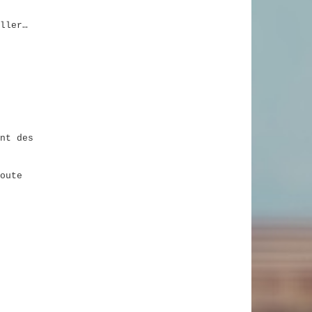
ller…
nt des
oute